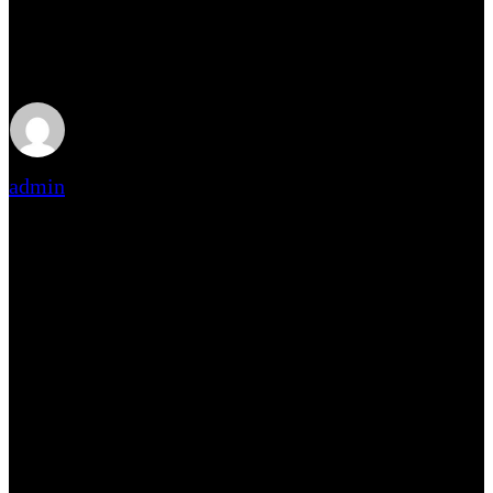
Sådan vedligeholder du din
ridebane året rundt
admin