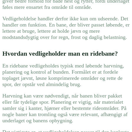
giver bedre forhold for både hest og rytter, fordi underlaget
føles mere ensartet fra område til område.
Vedligeholdelse handler derfor ikke kun om udseende. Det
handler om funktion. En bane, der bliver passet løbende, er
lettere at bruge, lettere at holde jævn og mere
modstandsdygtig over for regn, frost og daglig belastning.
Hvordan vedligeholder man en ridebane?
En ridebane vedligeholdes typisk med løbende harvning,
planering og kontrol af bunden. Formålet er at fordele
toplaget jævnt, løsne komprimerede områder og rette de
spor, der opstår ved almindelig brug.
Harvning kan være nødvendigt, når banen bliver pakket
eller får tydelige spor. Planering er vigtig, når materialet
samler sig i kanter, hjørner eller bestemte rideområder. På
nogle baner kan tromling også være relevant, afhængigt af
underlaget og banens opbygning.
Det vigtigste er, at vedligeholdelsen passer til den konkrete