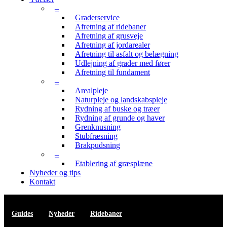
–
Graderservice
Afretning af ridebaner
Afretning af grusveje
Afretning af jordarealer
Afretning til asfalt og belægning
Udlejning af grader med fører
Afretning til fundament
–
Arealpleje
Naturpleje og landskabspleje
Rydning af buske og træer
Rydning af grunde og haver
Grenknusning
Stubfræsning
Brakpudsning
–
Etablering af græsplæne
Nyheder og tips
Kontakt
Guides
Nyheder
Ridebaner