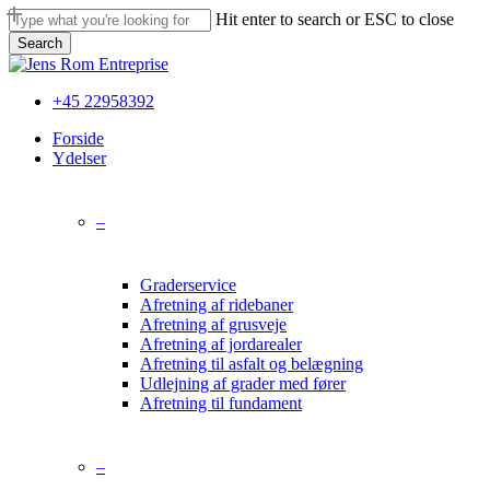
Skip
Hit enter to search or ESC to close
to
Search
main
Close
content
Search
+45 22958392
Menu
Forside
Ydelser
–
Graderservice
Afretning af ridebaner
Afretning af grusveje
Afretning af jordarealer
Afretning til asfalt og belægning
Udlejning af grader med fører
Afretning til fundament
–