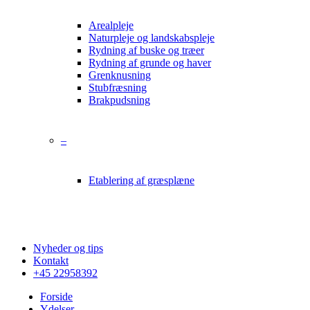
Arealpleje
Naturpleje og landskabspleje
Rydning af buske og træer
Rydning af grunde og haver
Grenknusning
Stubfræsning
Brakpudsning
–
Etablering af græsplæne
Nyheder og tips
Kontakt
+45 22958392
Forside
Ydelser