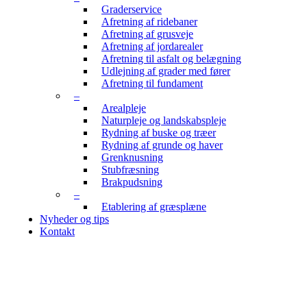
Graderservice
Afretning af ridebaner
Afretning af grusveje
Afretning af jordarealer
Afretning til asfalt og belægning
Udlejning af grader med fører
Afretning til fundament
–
Arealpleje
Naturpleje og landskabspleje
Rydning af buske og træer
Rydning af grunde og haver
Grenknusning
Stubfræsning
Brakpudsning
–
Etablering af græsplæne
Nyheder og tips
Kontakt