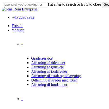
Skip
Hit enter to search or ESC to close
Sea
to
Close
main
Search
content
+45 22958392
Menu
Forside
Ydelser
–
Graderservice
Afretning af ridebaner
Afretning af grusveje
Afretning af jordarealer
Afretning til asfalt og belægning
Udlejning af grader med fører
Afretning til fundament
–