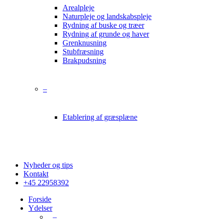
Arealpleje
Naturpleje og landskabspleje
Rydning af buske og træer
Rydning af grunde og haver
Grenknusning
Stubfræsning
Brakpudsning
–
Etablering af græsplæne
Nyheder og tips
Kontakt
+45 22958392
Forside
Ydelser
–